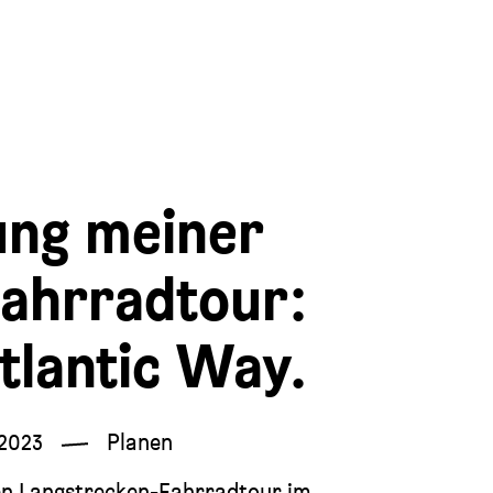
ung meiner
Fahrradtour:
tlantic Way.
 2023
Planen
ten Langstrecken-Fahrradtour im